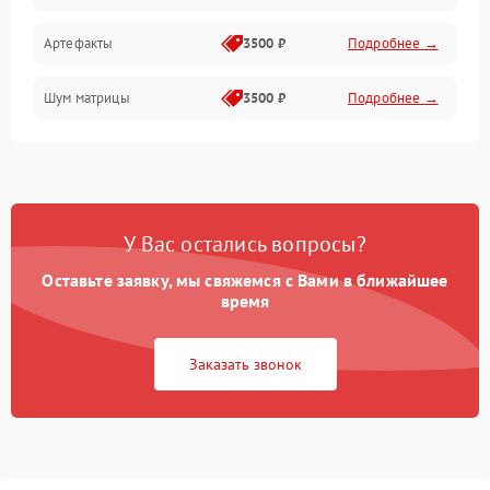
Артефакты
3500 ₽
Подробнее →
Матрица
Шум матрицы
3500 ₽
Подробнее →
Проблемы питания
Температурные проблемы
Сбои коммуникаций и интерфейсов
У Вас остались вопросы?
Программные сбои
Оставьте заявку, мы свяжемся с Вами в ближайшее
время
Проблемы с объективом
Заказать звонок
Экран (дисплей)