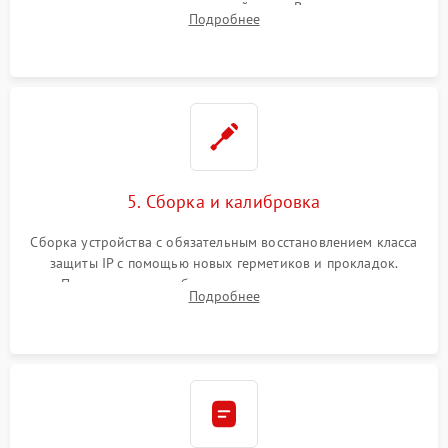
контроллеров на материнской плате. Восстановление
Подробнее
разъемов и кнопок, замена поврежденных элементов
корпуса.
5. Сборка и калибровка
Сборка устройства с обязательным восстановлением класса
защиты IP с помощью новых герметиков и прокладок.
Программная калибровка матрицы по эталонному
Подробнее
абсолютно черному телу для точного измерения температур.