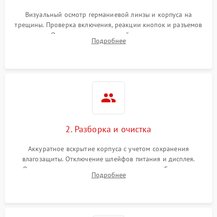
Визуальный осмотр германиевой линзы и корпуса на
трещины. Проверка включения, реакции кнопок и разъемов
зарядки. Оценка вывода тепловой сигнатуры на экран,
Подробнее
проверка базовых функций и считывание системных
ошибок.
2. Разборка и очистка
Аккуратное вскрытие корпуса с учетом сохранения
влагозащиты. Отключение шлейфов питания и дисплея.
Очистка внутренних плат от окислов и пыли. Бережная
Подробнее
обработка германиевого объектива специализированными
растворами.