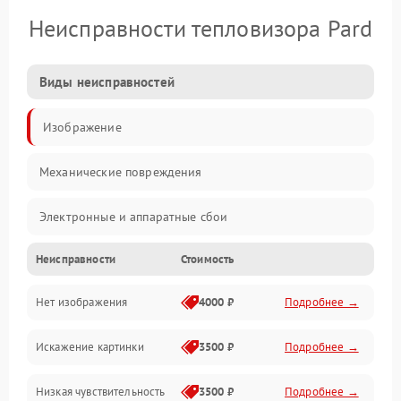
Неисправности тепловизора Pard
Виды неисправностей
Изображение
Механические повреждения
Электронные и аппаратные сбои
Неисправности
Стоимость
Неисправности сенсора и оптики
Нет изображения
4000 ₽
Подробнее →
Программные ошибки
Искажение картинки
3500 ₽
Подробнее →
Электропитание
Низкая чувствительность
3500 ₽
Подробнее →
Измерения