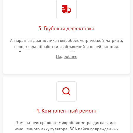
3. Глубокая дефектовка
Аппаратная диагностика микроболометрической матрицы,
процессора обработки изображений и цепей питания.
Проверка целостности шлейфов, модуля памяти и
Подробнее
интерфейсов связи. Выявление сгоревших SMD-компонентов
на плате.
4. Компонентный ремонт
Замена неисправного микроболометра, дисплея или
изношенного аккумулятора. BGA-пайка поврежденных