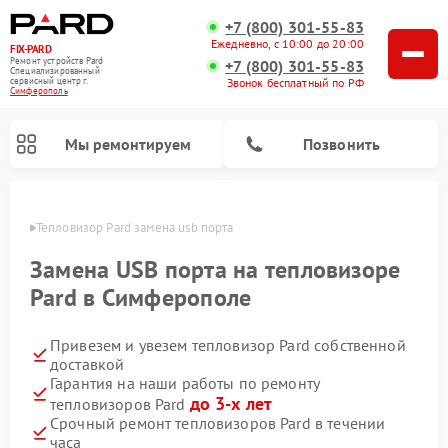
+7 (800) 301-55-83
Ежедневно, с 10:00 до 20:00
FIX-PARD
Ремонт устройств Pard
+7 (800) 301-55-83
Специализированный
Звонок бесплатный по РФ
cервисный центр г.
Симферополь
Мы ремонтируем
Позвонить
ополе
Тепловизор Pard замена usb порта
Замена USB порта на тепловизоре
Pard в Симферополе
Ремонт тепловизионных прицелов Pard
Ремонт оптических прицелов Pard
Ремонт прицелов ночного видения Pard
Ремонт цифровых монокуляров Pard
Привезем и увезем тепловизор Pard собственной
доставкой
Гарантия на наши работы по ремонту
до 3-х лет
тепловизоров Pard
Срочный ремонт тепловизоров Pard в течении
часа