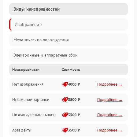
Виды неисправностей
Изображение
Механические повреждения
Электронные и аппаратные сбои
Неисправности
Стоимость
Неисправности сенсора и оптики
Нет изображения
4000 ₽
Подробнее →
Программные ошибки
Искажение картинки
3500 ₽
Подробнее →
Электропитание
Низкая чувствительность
3500 ₽
Подробнее →
Измерения
Артефакты
3500 ₽
Подробнее →
Матрица