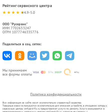
Рейтинг сервисного центра
4.9-5.0
ООО "Русервис"
ИНН 7702633247
ОГРН 1077746335776
Поделиться в соц. сетях:
Мы принимаем
все формы оплаты
Политика конфиденциальности
Вся информация на сайте носит исключительно справочный характер.
Товарные знаки используются исключительно для описания устройств, в отношении которых
сервисные центры smf.pard-fix.ru предоставляют услуги по ремонту. Услуги оказываются в
неавторизованных сервисных центрах smf.pard-fix.ru, которые не связаны с