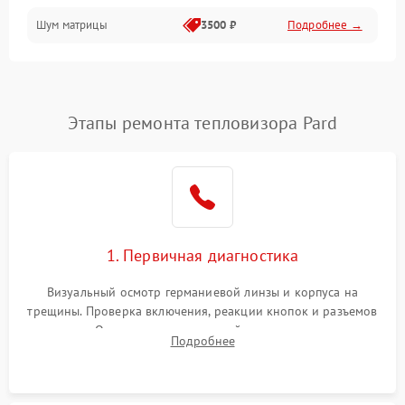
Шум матрицы
3500 ₽
Подробнее →
Проблемы питания
Температурные проблемы
Сбои коммуникаций и интерфейсов
Этапы ремонта тепловизора Pard
Программные сбои
Проблемы с объективом
1. Первичная диагностика
Экран (дисплей)
Визуальный осмотр германиевой линзы и корпуса на
трещины. Проверка включения, реакции кнопок и разъемов
зарядки. Оценка вывода тепловой сигнатуры на экран,
Подробнее
проверка базовых функций и считывание системных
ошибок.