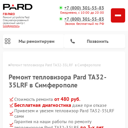
+7 (800) 301-55-83
Ежедневно, с 10:00 до 20:00
FIX-PARD
Ремонт устройств Pard
+7 (800) 301-55-83
Специализированный
Звонок бесплатный по РФ
cервисный центр г.
Симферополь
Мы ремонтируем
Позвонить
ополе
Ремонт тепловизора Pard TA32-35LRF  в Симферополе
Ремонт тепловизора Pard TA32-
35LRF в Симферополе
Ремонт тепловизионных прицелов Pard
Ремонт оптических прицелов Pard
Ремонт прицелов ночного видения Pard
Ремонт цифровых монокуляров Pard
от 480 руб.
Стоимость ремонта
Бесплатная диагностика
даже при отказе
Привезем и увезем тепловизор Pard TA32-35LRF
сами
Гарантия на наши работы по ремонту
до 3-х лет
тепловизоров Pard TA32-35LRF