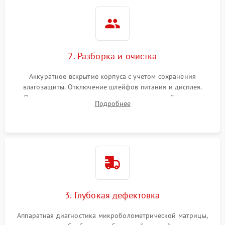
2. Разборка и очистка
Аккуратное вскрытие корпуса с учетом сохранения
влагозащиты. Отключение шлейфов питания и дисплея.
Очистка внутренних плат от окислов и пыли. Бережная
Подробнее
обработка германиевого объектива специализированными
растворами.
3. Глубокая дефектовка
Аппаратная диагностика микроболометрической матрицы,