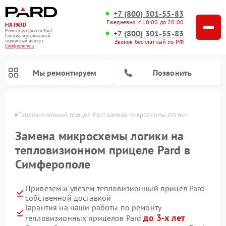
+7 (800) 301-55-83
Ежедневно, с 10:00 до 20:00
FIX-PARD
Ремонт устройств Pard
+7 (800) 301-55-83
Специализированный
Звонок бесплатный по РФ
cервисный центр г.
Симферополь
Мы ремонтируем
Позвонить
ополе
Тепловизионный прицел Pard замена микросхемы логики
Замена микросхемы логики на
тепловизионном прицеле Pard в
Ремонт прицелов ночного видения Pard
Ремонт оптических прицелов Pard
Ремонт цифровых монокуляров Pard
Симферополе
Привезем и увезем тепловизионный прицел Pard
собственной доставкой
Гарантия на наши работы по ремонту
до 3-х лет
тепловизионных прицелов Pard