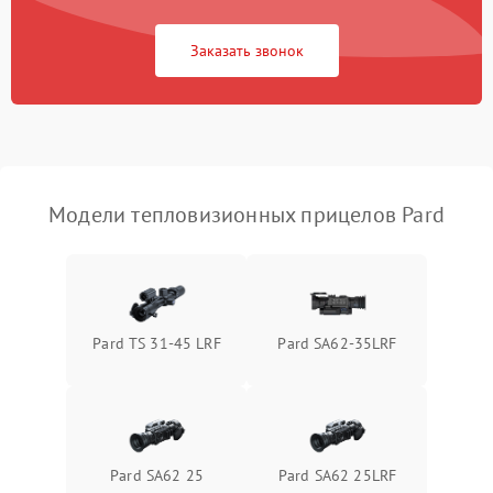
Повреждение системы
1500 ₽
Подробнее →
защиты от перегрузок
Заказать звонок
Неисправность системы
автоматического
1500 ₽
Подробнее →
отключения
Поломка системы защиты
1500 ₽
Подробнее →
от короткого замыкания
Модели тепловизионных прицелов Pard
Повреждение системы
1500 ₽
Подробнее →
защиты от перегрева
Неисправность системы
Pard TS 31-45 LRF
Pard SA62-35LRF
защиты от
1500 ₽
Подробнее →
перенапряжения
Неисправность системы
1500 ₽
Подробнее →
защиты от замыкания
Pard SA62 25
Pard SA62 25LRF
Неисправность системы