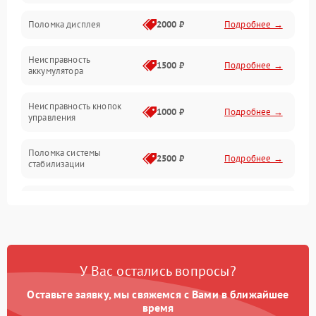
Юстировка
Поломка дисплея
2000 ₽
Подробнее →
Механические повреждения
Неисправность
1500 ₽
Подробнее →
аккумулятора
Оптика
Неисправность кнопок
1000 ₽
Подробнее →
управления
Поломка системы
2500 ₽
Подробнее →
стабилизации
Повреждение системы
2500 ₽
Подробнее →
записи
Неисправность системы
1500 ₽
Подробнее →
Wi-Fi
У Вас остались вопросы?
Поломка системы GPS
2000 ₽
Подробнее →
Оставьте заявку, мы свяжемся с Вами в ближайшее
время