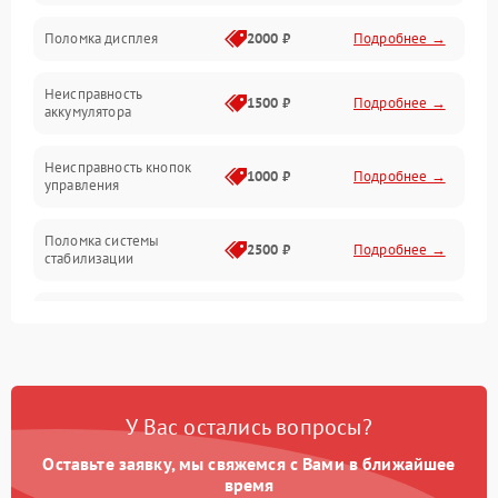
Юстировка
Поломка дисплея
2000 ₽
Подробнее →
Механические повреждения
Неисправность
1500 ₽
Подробнее →
аккумулятора
Оптика
Неисправность кнопок
1000 ₽
Подробнее →
управления
Поломка системы
2500 ₽
Подробнее →
стабилизации
Повреждение системы
2500 ₽
Подробнее →
записи
Неисправность системы
1500 ₽
Подробнее →
Wi-Fi
У Вас остались вопросы?
Поломка системы GPS
2000 ₽
Подробнее →
Оставьте заявку, мы свяжемся с Вами в ближайшее
время