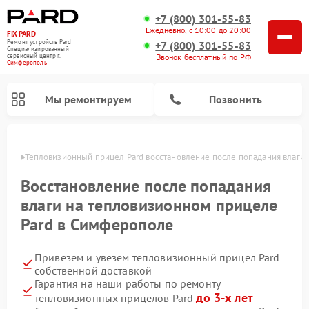
+7 (800) 301-55-83
Ежедневно, с 10:00 до 20:00
FIX-PARD
Ремонт устройств Pard
+7 (800) 301-55-83
Специализированный
Звонок бесплатный по РФ
cервисный центр г.
Симферополь
Мы ремонтируем
Позвонить
ополе
Тепловизионный прицел Pard восстановление после попадания влаги
Восстановление после попадания
влаги на тепловизионном прицеле
Ремонт прицелов ночного видения Pard
Ремонт оптических прицелов Pard
Ремонт цифровых монокуляров Pard
Pard в Симферополе
Привезем и увезем тепловизионный прицел Pard
собственной доставкой
Гарантия на наши работы по ремонту
до 3-х лет
тепловизионных прицелов Pard