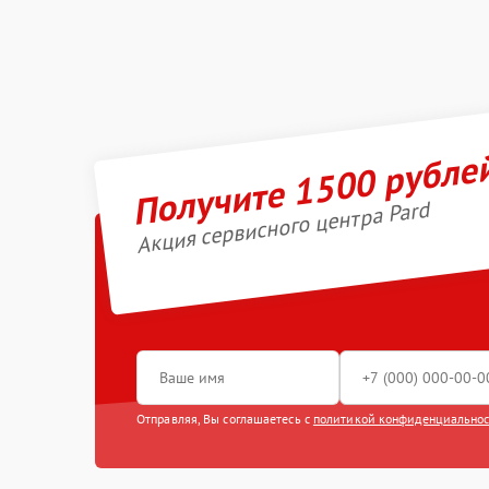
Получите 1500 рубле
Акция сервисного центра Pard
Отправляя, Вы соглашаетесь с
политикой конфиденциально