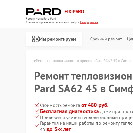
FIX-PARD
Ремонт устройств Pard
Специализированный cервисный центр г.
Симферополь
Мы ремонтируем
Срочный ремонт
Це
Pard в Симферополе
Ремонт тепловизионного прицела Pard SA62 45 в Симф
Ремонт тепловизион
Pard SA62 45 в Сим
Ремонт оптических прицелов Pard
Ремонт прицелов ночного видения Pard
Ремонт цифровых монокуляров Pard
от 480 руб.
Стоимость ремонта
Бесплатная диагностика
даже при отказ
Привезем и увезем тепловизионный прицел
Гарантия на наши работы по ремонту тепл
до 3-х лет
45