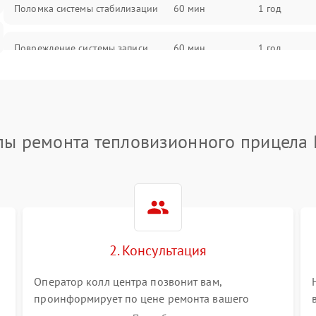
Поломка системы стабилизации
60 мин
1 год
Повреждение системы записи
60 мин
1 год
Неисправность системы Wi-Fi
60 мин
1 год
Поломка системы GPS
60 мин
1 год
пы ремонта тепловизионного прицела 
Повреждение системы защиты от
60 мин
1 год
перегрузок
Неисправность системы
60 мин
1 год
автоматического отключения
2. Консультация
Поломка системы защиты от
60 мин
1 год
короткого замыкания
Оператор колл центра позвонит вам,
проинформирует по цене ремонта вашего
тепловизионного прицела а также ответит на