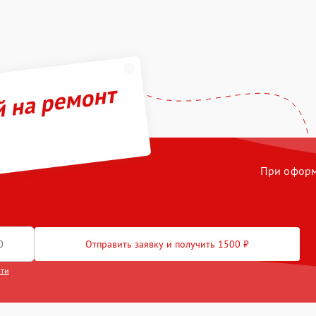
й на ремонт
При оформл
Отправить заявку и получить 1500 ₽
сти