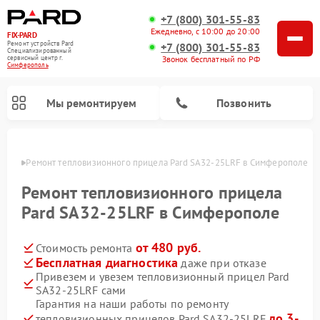
+7 (800) 301-55-83
Ежедневно, с 10:00 до 20:00
FIX-PARD
Ремонт устройств Pard
+7 (800) 301-55-83
Специализированный
Звонок бесплатный по РФ
cервисный центр г.
Симферополь
Мы ремонтируем
Позвонить
ополе
Ремонт тепловизионного прицела Pard SA32-25LRF в Симферополе
Ремонт тепловизионного прицела
Pard SA32-25LRF в Симферополе
Ремонт прицелов ночного видения Pard
Ремонт оптических прицелов Pard
Ремонт цифровых монокуляров Pard
от 480 руб.
Стоимость ремонта
Бесплатная диагностика
даже при отказе
Привезем и увезем тепловизионный прицел Pard
SA32-25LRF сами
Гарантия на наши работы по ремонту
до 3-
тепловизионных прицелов Pard SA32-25LRF