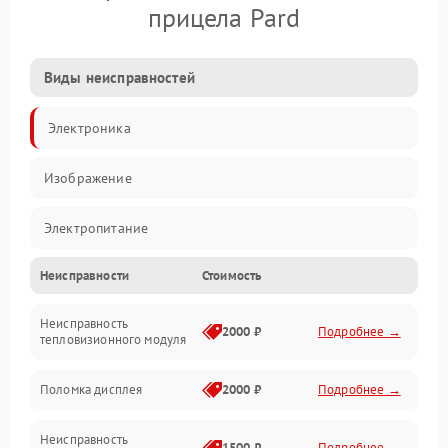
прицела Pard
Виды неисправностей
Электроника
Изображение
Электропитание
Неисправности
Стоимость
Измерения
Неисправность
Матрица
2000 ₽
Подробнее →
тепловизионного модуля
Юстировка
Поломка дисплея
2000 ₽
Подробнее →
Механические повреждения
Неисправность
1500 ₽
Подробнее →