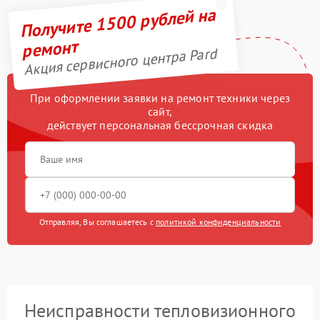
Получите 1500 рублей на
ремонт
Акция сервисного центра Pard
При оформлении заявки на ремонт техники через
сайт,
действует персональная бессрочная скидка
Отправляя, Вы соглашаетесь с
политикой конфиденциальности
Неисправности тепловизионного