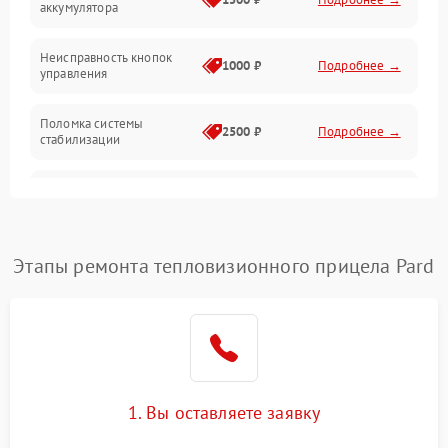
аккумулятора
Оптика
Неисправность кнопок
1000 ₽
Подробнее →
управления
Поломка системы
2500 ₽
Подробнее →
стабилизации
Повреждение системы
2500 ₽
Подробнее →
записи
Неисправность системы
Этапы ремонта тепловизионного прицела Pard
1500 ₽
Подробнее →
Wi-Fi
Поломка системы GPS
2000 ₽
Подробнее →
Повреждение системы
1500 ₽
Подробнее →
защиты от перегрузок
1. Вы оставляете заявку
Неисправность системы