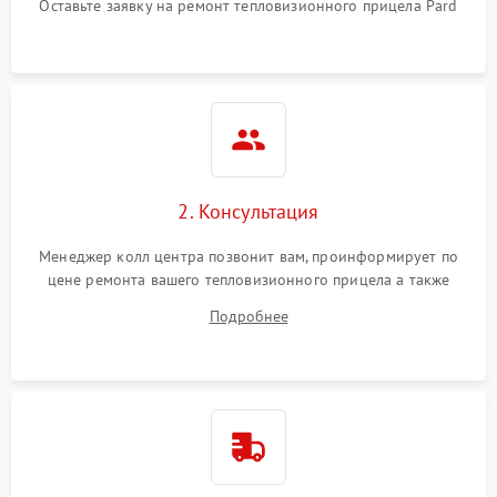
Оставьте заявку на ремонт тепловизионного прицела Pard
автоматического
1500 ₽
Подробнее →
отключения
Поломка системы защиты
1500 ₽
Подробнее →
от короткого замыкания
Повреждение системы
1500 ₽
Подробнее →
защиты от перегрева
2. Консультация
Неисправность системы
защиты от
1500 ₽
Подробнее →
Менеджер колл центра позвонит вам, проинформирует по
перенапряжения
цене ремонта вашего тепловизионного прицела а также
ответит на все ваши вопросы.
Подробнее
Неисправность системы
1500 ₽
Подробнее →
защиты от замыкания
Неисправность системы
1500 ₽
Подробнее →
защиты от перегрева
Поломка системы защиты
1500 ₽
Подробнее →
от перенапряжения