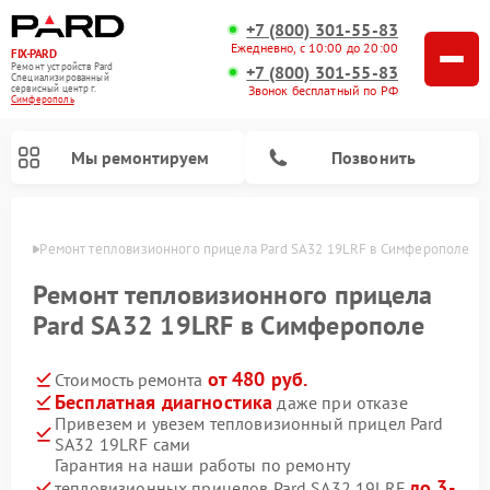
+7 (800) 301-55-83
Ежедневно, с 10:00 до 20:00
FIX-PARD
Ремонт устройств Pard
+7 (800) 301-55-83
Специализированный
Звонок бесплатный по РФ
cервисный центр г.
Симферополь
Мы ремонтируем
Позвонить
ополе
Ремонт тепловизионного прицела Pard SA32 19LRF в Симферополе
Ремонт тепловизионного прицела
Pard SA32 19LRF в Симферополе
Ремонт прицелов ночного видения Pard
Ремонт оптических прицелов Pard
Ремонт цифровых монокуляров Pard
от 480 руб.
Стоимость ремонта
Бесплатная диагностика
даже при отказе
Привезем и увезем тепловизионный прицел Pard
SA32 19LRF сами
Гарантия на наши работы по ремонту
до 3-
тепловизионных прицелов Pard SA32 19LRF