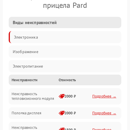
прицела Pard
Виды неисправностей
Электроника
Изображение
Электропитание
Неисправности
Стоимость
Измерения
Неисправность
Матрица
2000 ₽
Подробнее →
тепловизионного модуля
Юстировка
Поломка дисплея
2000 ₽
Подробнее →
Механические повреждения
Неисправность
1500 ₽
Подробнее →