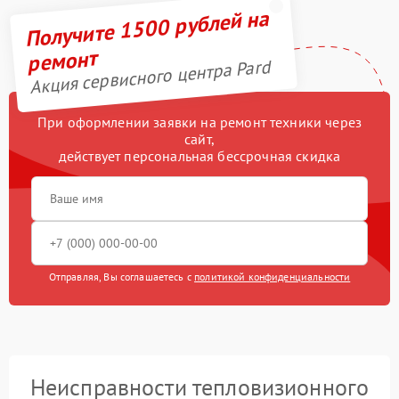
Получите 1500 рублей на
ремонт
Акция сервисного центра Pard
При оформлении заявки на ремонт техники через
сайт,
действует персональная бессрочная скидка
Отправляя, Вы соглашаетесь с
политикой конфиденциальности
Неисправности тепловизионного