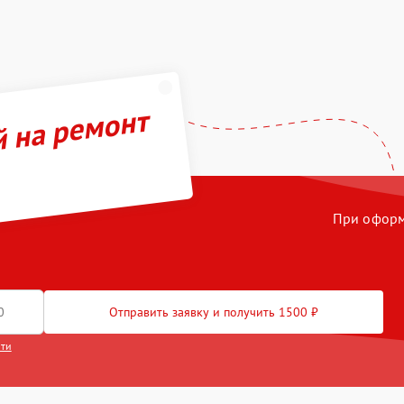
й на ремонт
При оформл
Отправить заявку и получить 1500 ₽
сти