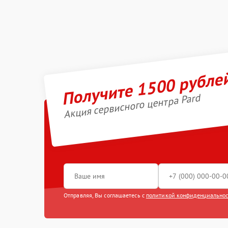
Получите 1500 рубле
Акция сервисного центра Pard
Отправляя, Вы соглашаетесь с
политикой конфиденциально