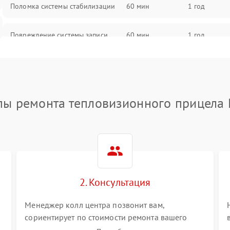
Поломка системы стабилизации
60 мин
1 год
Повреждение системы записи
60 мин
1 год
Неисправность системы Wi-Fi
60 мин
1 год
Поломка системы GPS
60 мин
1 год
пы ремонта тепловизионного прицела 
Повреждение системы защиты от
60 мин
1 год
перегрузок
Неисправность системы
60 мин
1 год
автоматического отключения
2. Консультация
Поломка системы защиты от
60 мин
1 год
короткого замыкания
Менеджер колл центра позвонит вам,
сориентирует по стоимости ремонта вашего
тепловизионного прицела а также ответит на