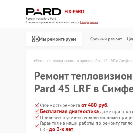
FIX-PARD
Ремонт устройств Pard
Специализированный cервисный центр г.
Симферополь
Мы ремонтируем
Срочный ремонт
Це
Pard в Симферополе
Ремонт тепловизионного прицела Pard 45 LRF в Симфе
Ремонт тепловизион
Pard 45 LRF в Симф
Ремонт оптических прицелов Pard
Ремонт прицелов ночного видения Pard
Ремонт цифровых монокуляров Pard
от 480 руб.
Стоимость ремонта
Бесплатная диагностика
даже при отказ
Привезем и увезем тепловизионный прицел
Гарантия на наши работы по ремонту тепл
до 3-х лет
LRF