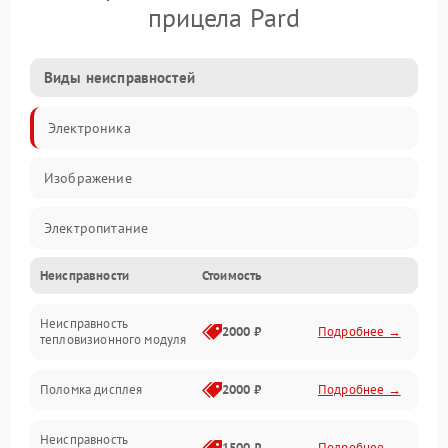
прицела Pard
Виды неисправностей
Электроника
Изображение
Электропитание
Неисправности
Стоимость
Измерения
Неисправность
Матрица
2000 ₽
Подробнее →
тепловизионного модуля
Юстировка
Поломка дисплея
2000 ₽
Подробнее →
Механические повреждения
Неисправность
1500 ₽
Подробнее →