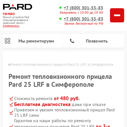
+7 (800) 301-55-83
Ежедневно, с 10:00 до 20:00
FIX-PARD
Ремонт устройств Pard
+7 (800) 301-55-83
Специализированный
Звонок бесплатный по РФ
cервисный центр г.
Симферополь
Мы ремонтируем
Позвонить
ополе
Ремонт тепловизионного прицела Pard 25 LRF в Симферополе
Ремонт тепловизионного прицела
Pard 25 LRF в Симферополе
Ремонт прицелов ночного видения Pard
Ремонт оптических прицелов Pard
Ремонт цифровых монокуляров Pard
от 480 руб.
Стоимость ремонта
Бесплатная диагностика
даже при отказе
Привезем и увезем тепловизионный прицел Pard
25 LRF сами
Гарантия на наши работы по ремонту
до 3-х
тепловизионных прицелов Pard 25 LRF