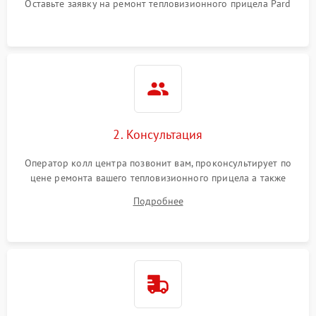
Оставьте заявку на ремонт тепловизионного прицела Pard
автоматического
1500 ₽
Подробнее →
отключения
Поломка системы защиты
1500 ₽
Подробнее →
от короткого замыкания
Повреждение системы
1500 ₽
Подробнее →
защиты от перегрева
2. Консультация
Неисправность системы
защиты от
1500 ₽
Подробнее →
Оператор колл центра позвонит вам, проконсультирует по
перенапряжения
цене ремонта вашего тепловизионного прицела а также
ответит на все ваши вопросы.
Подробнее
Неисправность системы
1500 ₽
Подробнее →
защиты от замыкания
Неисправность системы
1500 ₽
Подробнее →
защиты от перегрева
Поломка системы защиты
1500 ₽
Подробнее →
от перенапряжения