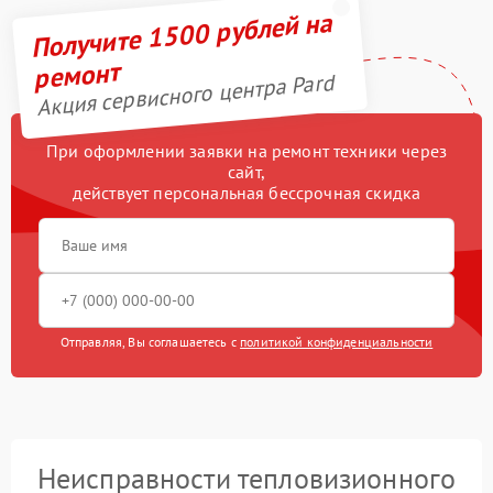
Получите 1500 рублей на
ремонт
Акция сервисного центра Pard
При оформлении заявки на ремонт техники через
сайт,
действует персональная бессрочная скидка
Отправляя, Вы соглашаетесь с
политикой конфиденциальности
Неисправности тепловизионного