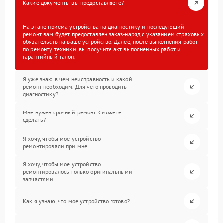
Какие документы вы предоставляете?
На этапе приема устройства на диагностику и последующий
ремонт вам будет предоставлен заказ-наряд с указанием страховых
обязательств на ваше устройство. Далее, после выполнения работ
по ремонту техники, вы получите акт выполненных работ и
гарантийный талон.
Я уже знаю в чем неисправность и какой
ремонт необходим. Для чего проводить
диагностику?
Мне нужен срочный ремонт. Сможете
сделать?
Я хочу, чтобы мое устройство
ремонтировали при мне.
Я хочу, чтобы мое устройство
ремонтировалось только оригинальными
запчастями.
Как я узнаю, что мое устройство готово?