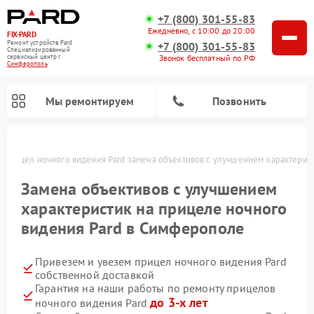
+7 (800) 301-55-83
Ежедневно, с 10:00 до 20:00
FIX-PARD
Ремонт устройств Pard
+7 (800) 301-55-83
Специализированный
Звонок бесплатный по РФ
cервисный центр г.
Симферополь
Мы ремонтируем
Позвонить
Прицел ночного видения Pard замена объективов с улучшением характерис
Замена объективов с улучшением
характеристик на прицеле ночного
Ремонт тепловизионных прицелов Pard
Ремонт оптических прицелов Pard
Ремонт цифровых монокуляров Pard
видения Pard в Симферополе
Привезем и увезем прицел ночного видения Pard
собственной доставкой
Гарантия на наши работы по ремонту прицелов
до 3-х лет
ночного видения Pard