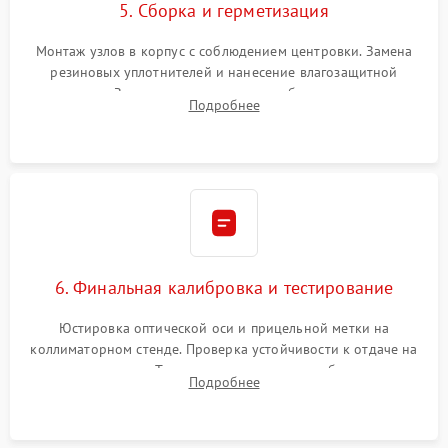
5. Сборка и герметизация
Монтаж узлов в корпус с соблюдением центровки. Замена
резиновых уплотнителей и нанесение влагозащитной
смазки. Заполнение внутреннего объема прицела
Подробнее
осушенным азотом для предотвращения запотевания оптики
при перепадах температур.
6. Финальная калибровка и тестирование
Юстировка оптической оси и прицельной метки на
коллиматорном стенде. Проверка устойчивости к отдаче на
ударном стенде. Тестирование качества изображения в
Подробнее
темноте, дальности обнаружения и корректной работы всех
режимов прицела.