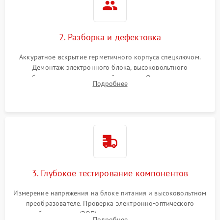
2. Разборка и дефектовка
Аккуратное вскрытие герметичного корпуса спецключом.
Демонтаж электронного блока, высоковольтного
преобразователя и оптической системы. Осмотр контактов
Подробнее
на окисление и проверка целостности уплотнительных
колец влагозащиты.
3. Глубокое тестирование компонентов
Измерение напряжения на блоке питания и высоковольтном
преобразователе. Проверка электронно-оптического
преобразователя (ЭОП) на стенде на предмет эмиссии,
Подробнее