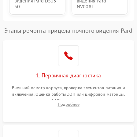
видения Pard DS35-
видения Pard
50
NV008T
Этапы ремонта прицела ночного видения Pard
1. Первичная диагностика
Внешний осмотр корпуса, проверка элементов питания и
включения. Оценка работы ЭОП или цифровой матрицы,
проверка встроенной ИК-подсветки и механизма выверки
Подробнее
прицельной сетки. Выявление видимых дефектов оптики и
артефактов изображения.