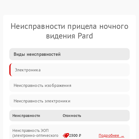
Неисправности прицела ночного
видения Pard
Виды неисправностей
Электроника
Неисправность изображения
Неисправность электроники
Неисправности
Стоимость
Механические повреждения
Неисправность ЭОП
Неисправность управления
(электронно-оптического
2500 ₽
Подробнее →