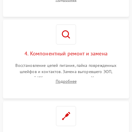
шумов и засветок. Диагностика микросхем цифровых
моделей под микроскопом.
4. Компонентный ремонт и замена
Восстановление цепей питания, пайка поврежденных
шлейфов и контактов. Замена выгоревшего ЭОП,
неисправной ИК-подсветки или матрицы. Ультразвуковая
Подробнее
очистка плат и удаление загрязнений с линз объектива и
окуляра спецрастворами.