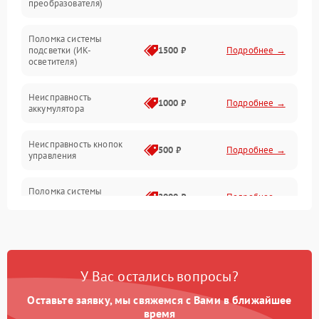
преобразователя)
Прочие неисправности
Поломка системы
подсветки (ИК-
1500 ₽
Подробнее →
Оптика
осветителя)
Неисправность
1000 ₽
Подробнее →
аккумулятора
Неисправность кнопок
500 ₽
Подробнее →
управления
Поломка системы
2000 ₽
Подробнее →
стабилизации
Повреждение системы
1000 ₽
Подробнее →
защиты от перегрузок
У Вас остались вопросы?
Неисправность системы
автоматического
1000 ₽
Подробнее →
Оставьте заявку, мы свяжемся с Вами в ближайшее
отключения
время