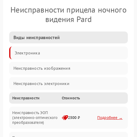
Неисправности прицела ночного
видения Pard
Виды неисправностей
Электроника
Неисправность изображения
Неисправность электроники
Неисправности
Стоимость
Механические повреждения
Неисправность ЭОП
Неисправность управления
(электронно-оптического
2500 ₽
Подробнее →
преобразователя)
Прочие неисправности