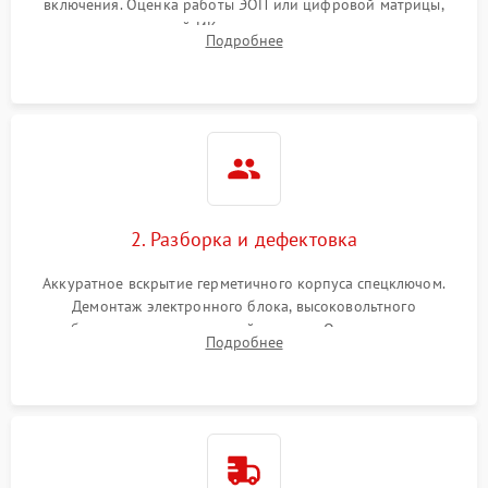
включения. Оценка работы ЭОП или цифровой матрицы,
проверка встроенной ИК-подсветки и механизма выверки
Подробнее
прицельной сетки. Выявление видимых дефектов оптики и
артефактов изображения.
2. Разборка и дефектовка
Аккуратное вскрытие герметичного корпуса спецключом.
Демонтаж электронного блока, высоковольтного
преобразователя и оптической системы. Осмотр контактов
Подробнее
на окисление и проверка целостности уплотнительных
колец влагозащиты.