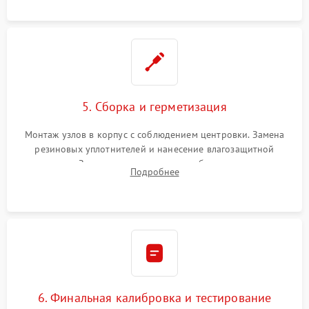
окуляра спецрастворами.
5. Сборка и герметизация
Монтаж узлов в корпус с соблюдением центровки. Замена
резиновых уплотнителей и нанесение влагозащитной
смазки. Заполнение внутреннего объема прицела
Подробнее
осушенным азотом для предотвращения запотевания оптики
при перепадах температур.
6. Финальная калибровка и тестирование