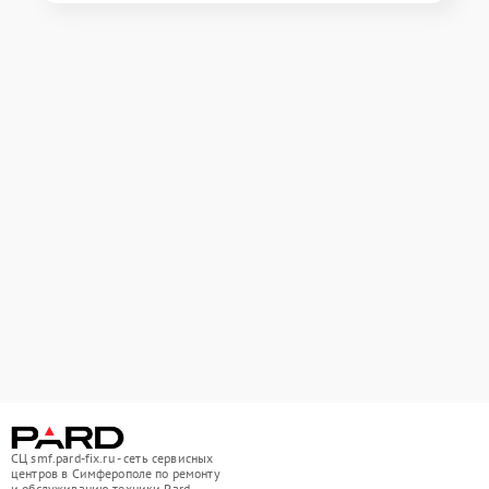
СЦ smf.pard-fix.ru - сеть сервисных
центров в Симферополе по ремонту
и обслуживанию техники Pard