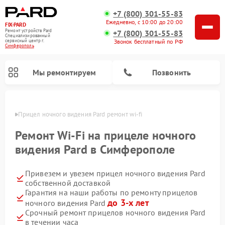
+7 (800) 301-55-83
Ежедневно, с 10:00 до 20:00
FIX-PARD
Ремонт устройств Pard
+7 (800) 301-55-83
Специализированный
Звонок бесплатный по РФ
cервисный центр г.
Симферополь
Мы ремонтируем
Позвонить
ополе
Прицел ночного видения Pard ремонт wi-fi
Ремонт Wi-Fi на прицеле ночного
видения Pard в Симферополе
Ремонт тепловизионных прицелов Pard
Ремонт оптических прицелов Pard
Ремонт цифровых монокуляров Pard
Привезем и увезем прицел ночного видения Pard
собственной доставкой
Гарантия на наши работы по ремонту прицелов
до 3-х лет
ночного видения Pard
Срочный ремонт прицелов ночного видения Pard
в течении часа