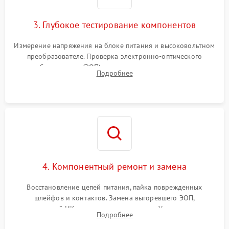
3. Глубокое тестирование компонентов
Измерение напряжения на блоке питания и высоковольтном
преобразователе. Проверка электронно-оптического
преобразователя (ЭОП) на стенде на предмет эмиссии,
Подробнее
шумов и засветок. Диагностика микросхем цифровых
моделей под микроскопом.
4. Компонентный ремонт и замена
Восстановление цепей питания, пайка поврежденных
шлейфов и контактов. Замена выгоревшего ЭОП,
неисправной ИК-подсветки или матрицы. Ультразвуковая
Подробнее
очистка плат и удаление загрязнений с линз объектива и