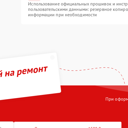
Использование официальных прошивок и инстру
пользовательскими данными: резервное копиро
информации при необходимости
й на ремонт
При оформл