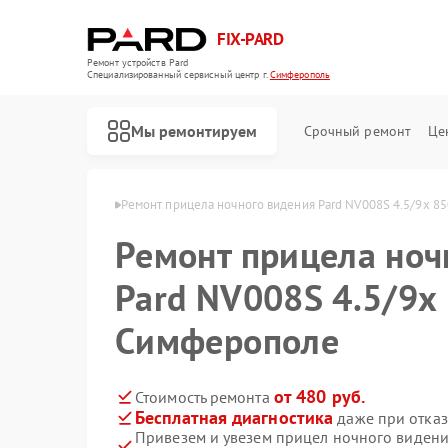
FIX-PARD
Ремонт устройств Pard
Специализированный cервисный центр г.
Симферополь
Мы ремонтируем
Срочный ремонт
Це
Pard в Симферополе
Ремонт прицела ночного видения Pard NV008S 4.5/9x 
Ремонт прицела ноч
Pard NV008S 4.5/9x
Ремонт оптических прицелов Pard
Ремонт тепловизионных прицелов Pard
Ремонт цифровых монокуляров Pard
Симферополе
от 480 руб.
Стоимость ремонта
Бесплатная диагностика
даже при отказ
Привезем и увезем прицел ночного видени