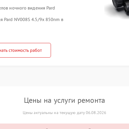
елов ночного видения Pard
я Pard NV008S 4.5/9x 850nm в
нать стоимость работ
Цены на услуги ремонта
Цены актуальны на текущую дату 06.08.2026