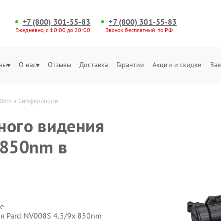
+7 (800) 301-55-83
+7 (800) 301-55-83
Ежедневно, с 10:00 до 20:00
Звонок бесплатный по РФ
ны
О нас
Отзывы
Доставка
Гарантии
Акции и скидки
Зая
850nm в Симферополе
ного видения
 850nm в
е
я Pard NV008S 4.5/9x 850nm