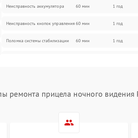
Неисправность аккумулятора
60 мин
1 год
Неисправность кнопок управления
60 мин
1 год
Поломка системы стабилизации
60 мин
1 год
Повреждение системы защиты от
60 мин
1 год
перегрузок
Неисправность системы
60 мин
1 год
автоматического отключения
пы ремонта прицела ночного видения 
Поломка системы защиты от
60 мин
1 год
короткого замыкания
Повреждение системы защиты от
60 мин
1 год
перегрева