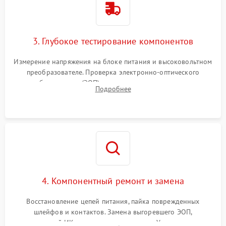
3. Глубокое тестирование компонентов
Измерение напряжения на блоке питания и высоковольтном
преобразователе. Проверка электронно-оптического
преобразователя (ЭОП) на стенде на предмет эмиссии,
Подробнее
шумов и засветок. Диагностика микросхем цифровых
моделей под микроскопом.
4. Компонентный ремонт и замена
Восстановление цепей питания, пайка поврежденных
шлейфов и контактов. Замена выгоревшего ЭОП,
неисправной ИК-подсветки или матрицы. Ультразвуковая