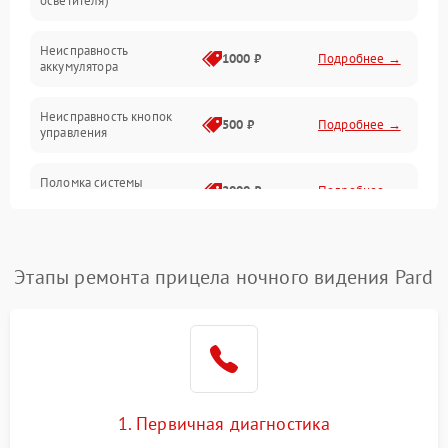
осветителя)
Неисправность
1000 ₽
Подробнее →
аккумулятора
Неисправность кнопок
500 ₽
Подробнее →
управления
Поломка системы
2000 ₽
Подробнее →
стабилизации
Повреждение системы
1000 ₽
Подробнее →
защиты от перегрузок
Этапы ремонта прицела ночного видения Pard
Неисправность системы
автоматического
1000 ₽
Подробнее →
отключения
Поломка системы защиты
1000 ₽
Подробнее →
от короткого замыкания
1. Первичная диагностика