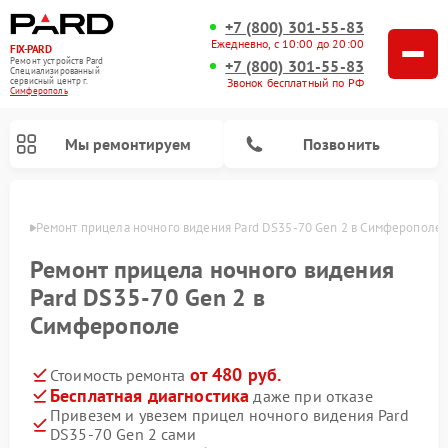
+7 (800) 301-55-83
Ежедневно, с 10:00 до 20:00
FIX-PARD
Ремонт устройств Pard
+7 (800) 301-55-83
Специализированный
Звонок бесплатный по РФ
cервисный центр г.
Симферополь
Мы ремонтируем
Позвонить
ополе
Ремонт прицела ночного видения Pard DS35-70 Gen 2 в Симферополе
Ремонт прицела ночного видения
Pard DS35-70 Gen 2 в
Ремонт тепловизионных прицелов Pard
Ремонт оптических прицелов Pard
Ремонт цифровых монокуляров Pard
Симферополе
от 480 руб.
Стоимость ремонта
Бесплатная диагностика
даже при отказе
Привезем и увезем прицел ночного видения Pard
DS35-70 Gen 2 сами