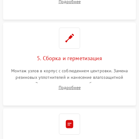
Подробнее
очистка плат и удаление загрязнений с линз объектива и
окуляра спецрастворами.
5. Сборка и герметизация
Монтаж узлов в корпус с соблюдением центровки. Замена
резиновых уплотнителей и нанесение влагозащитной
смазки. Заполнение внутреннего объема прицела
Подробнее
осушенным азотом для предотвращения запотевания оптики
при перепадах температур.