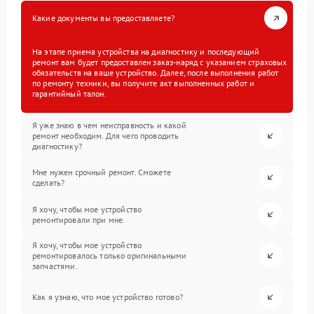
Какие документы вы предоставляете?
На этапе приема устройства на диагностику и последующий
ремонт вам будет предоставлен заказ-наряд с указанием страховых
обязательств на ваше устройство. Далее, после выполнения работ
по ремонту техники, вы получите акт выполненных работ и
гарантийный талон.
Я уже знаю в чем неисправность и какой
ремонт необходим. Для чего проводить
диагностику?
Мне нужен срочный ремонт. Сможете
сделать?
Я хочу, чтобы мое устройство
ремонтировали при мне.
Я хочу, чтобы мое устройство
ремонтировалось только оригинальными
запчастями.
Как я узнаю, что мое устройство готово?