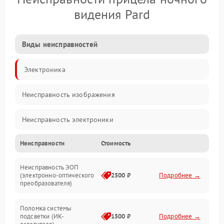
видения Pard
Виды неисправностей
Электроника
Неисправность изображения
Неисправность электроники
Неисправности
Стоимость
Механические повреждения
Неисправность ЭОП
Неисправность управления
(электронно-оптического
2500 ₽
Подробнее →
преобразователя)
Прочие неисправности
Поломка системы
подсветки (ИК-
1500 ₽
Подробнее →
Оптика