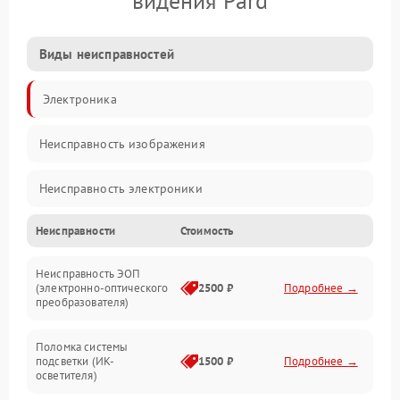
видения Pard
Виды неисправностей
Электроника
Неисправность изображения
Неисправность электроники
Неисправности
Стоимость
Механические повреждения
Неисправность ЭОП
Неисправность управления
(электронно-оптического
2500 ₽
Подробнее →
преобразователя)
Прочие неисправности
Поломка системы
подсветки (ИК-
1500 ₽
Подробнее →
Оптика
осветителя)