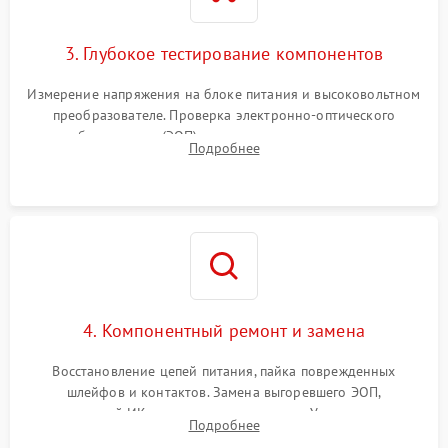
3. Глубокое тестирование компонентов
Измерение напряжения на блоке питания и высоковольтном
преобразователе. Проверка электронно-оптического
преобразователя (ЭОП) на стенде на предмет эмиссии,
Подробнее
шумов и засветок. Диагностика микросхем цифровых
моделей под микроскопом.
4. Компонентный ремонт и замена
Восстановление цепей питания, пайка поврежденных
шлейфов и контактов. Замена выгоревшего ЭОП,
неисправной ИК-подсветки или матрицы. Ультразвуковая
Подробнее
очистка плат и удаление загрязнений с линз объектива и