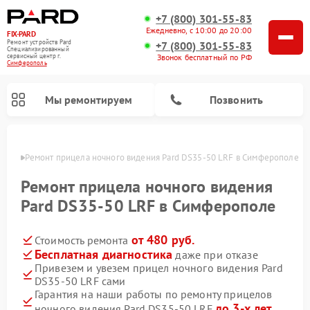
+7 (800) 301-55-83
Ежедневно, с 10:00 до 20:00
FIX-PARD
Ремонт устройств Pard
+7 (800) 301-55-83
Специализированный
Звонок бесплатный по РФ
cервисный центр г.
Симферополь
Мы ремонтируем
Позвонить
ополе
Ремонт прицела ночного видения Pard DS35-50 LRF в Симферополе
Ремонт прицела ночного видения
Pard DS35-50 LRF в Симферополе
Ремонт тепловизионных прицелов Pard
Ремонт оптических прицелов Pard
Ремонт цифровых монокуляров Pard
от 480 руб.
Стоимость ремонта
Бесплатная диагностика
даже при отказе
Привезем и увезем прицел ночного видения Pard
DS35-50 LRF сами
Гарантия на наши работы по ремонту прицелов
до 3-х лет
ночного видения Pard DS35-50 LRF