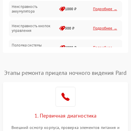
Неисправность
1000 ₽
Подробнее →
аккумулятора
Неисправность кнопок
500 ₽
Подробнее →
управления
Поломка системы
2000 ₽
Подробнее →
стабилизации
Повреждение системы
1000 ₽
Подробнее →
защиты от перегрузок
Этапы ремонта прицела ночного видения Pard
Неисправность системы
автоматического
1000 ₽
Подробнее →
отключения
Поломка системы защиты
1000 ₽
Подробнее →
от короткого замыкания
1. Первичная диагностика
Повреждение системы
Внешний осмотр корпуса, проверка элементов питания и
1000 ₽
Подробнее →