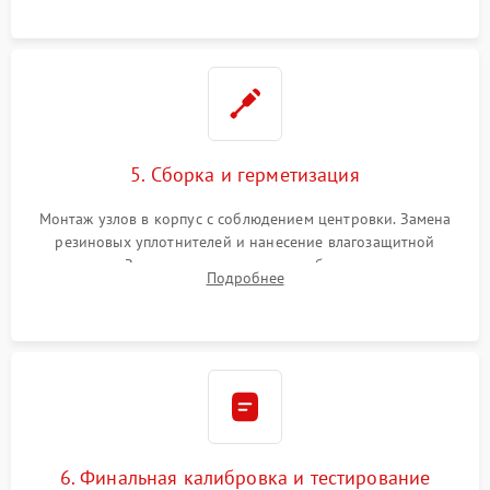
окуляра спецрастворами.
5. Сборка и герметизация
Монтаж узлов в корпус с соблюдением центровки. Замена
резиновых уплотнителей и нанесение влагозащитной
смазки. Заполнение внутреннего объема прицела
Подробнее
осушенным азотом для предотвращения запотевания оптики
при перепадах температур.
6. Финальная калибровка и тестирование