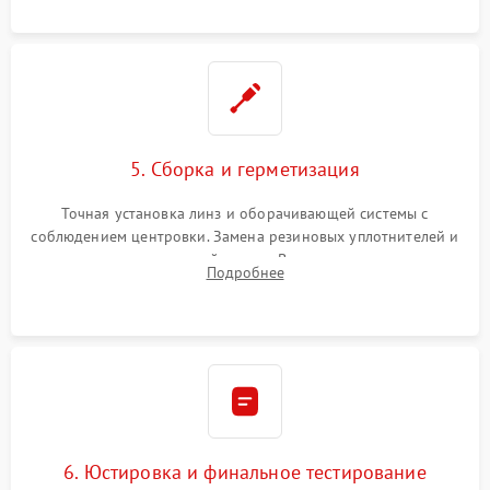
контактов в цепи подсветки прицельной марки.
5. Сборка и герметизация
Точная установка линз и оборачивающей системы с
соблюдением центровки. Замена резиновых уплотнителей и
нанесение влагозащитной смазки. Вакуумирование корпуса
Подробнее
и заполнение его осушенным азотом или аргоном для
защиты линз от внутреннего запотевания.
6. Юстировка и финальное тестирование