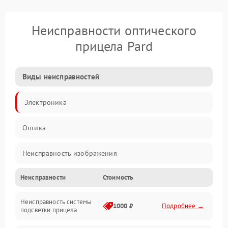
Неисправности оптического
прицела Pard
Виды неисправностей
Электроника
Оптика
Неисправность изображения
Неисправности
Стоимость
Механические повреждения
Неисправность системы
Неисправность фокусировки и оптики
1000 ₽
Подробнее →
подсветки прицела