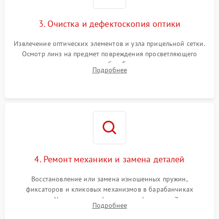
3. Очистка и дефектоскопия оптики
Извлечение оптических элементов и узла прицельной сетки.
Осмотр линз на предмет повреждения просветляющего
покрытия или появления грибка. Бережная очистка стекол
Подробнее
спецрастворами. Проверка целостности гравированной
сетки и модуля ее подсветки.
4. Ремонт механики и замена деталей
Восстановление или замена изношенных пружин,
фиксаторов и кликовых механизмов в барабанчиках
поправок. Устранение люфтов в трансфокаторе. Замена
Подробнее
поврежденных линз, разбитой сетки или восстановление