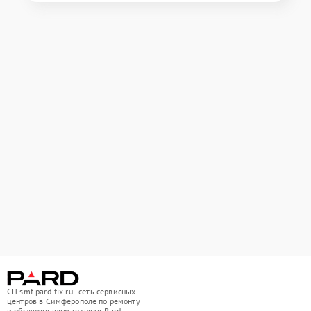
СЦ smf.pard-fix.ru - сеть сервисных
центров в Симферополе по ремонту
и обслуживанию техники Pard