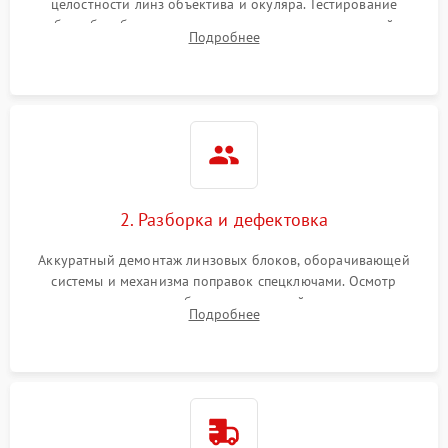
целостности линз объектива и окуляра. Тестирование
работы барабанчиков ввода поправок, кольца отстройки
Подробнее
параллакса и зума. Выявление сколов, внутренних
загрязнений и нарушений герметичности.
2. Разборка и дефектовка
Аккуратный демонтаж линзовых блоков, оборачивающей
системы и механизма поправок спецключами. Осмотр
внутренних резьбовых соединений, пружин и
Подробнее
уплотнительных колец. Поиск причин люфта, смещения
точки попадания или заклинивания подвижных частей.