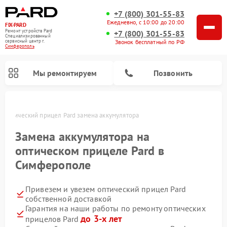
+7 (800) 301-55-83
Ежедневно, с 10:00 до 20:00
FIX-PARD
Ремонт устройств Pard
+7 (800) 301-55-83
Специализированный
Звонок бесплатный по РФ
cервисный центр г.
Симферополь
Мы ремонтируем
Позвонить
е
Оптический прицел Pard замена аккумулятора
Замена аккумулятора на
оптическом прицеле Pard в
Ремонт тепловизионных прицелов Pard
Ремонт прицелов ночного видения Pard
Ремонт цифровых монокуляров Pard
Симферополе
Привезем и увезем оптический прицел Pard
собственной доставкой
Гарантия на наши работы по ремонту оптических
до 3-х лет
прицелов Pard