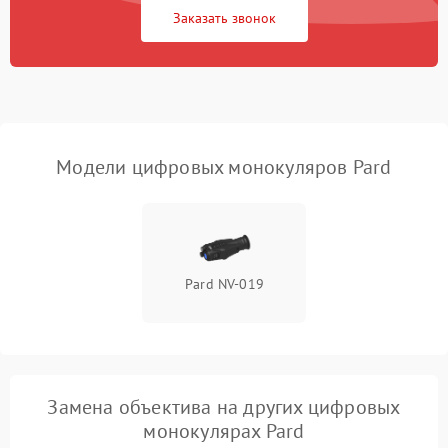
Fi/Bluetooth модуля
Заказать звонок
Проблемы с калибровкой
1000 ₽
Подробнее →
изображения
Неисправность разъемов
500 ₽
Подробнее →
(MicroSD, AV)
Модели цифровых монокуляров Pard
Неисправность системы
2000 ₽
Подробнее →
стабилизации
Проблемы с заземлением
1000 ₽
Подробнее →
Pard NV-019
Повреждение печатной
2800 ₽
Подробнее →
платы
Неисправность кнопок
500 ₽
Подробнее →
управления
Замена объектива на других цифровых
монокулярах Pard