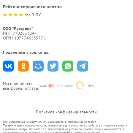
Рейтинг сервисного центра
4.9-5.0
ООО "Русервис"
ИНН 7702633247
ОГРН 1077746335776
Поделиться в соц. сетях:
Мы принимаем
все формы оплаты
Политика конфиденциальности
Вся информация на сайте носит исключительно справочный характер.
Товарные знаки используются исключительно для описания устройств, в отношении которых
сервисные центры smf.pard-fix.ru предоставляют услуги по ремонту. Услуги оказываются в
неавторизованных сервисных центрах smf.pard-fix.ru, которые не связаны с