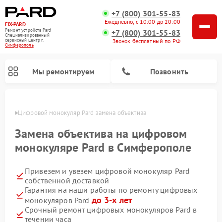
+7 (800) 301-55-83
Ежедневно, с 10:00 до 20:00
FIX-PARD
Ремонт устройств Pard
+7 (800) 301-55-83
Специализированный
Звонок бесплатный по РФ
cервисный центр г.
Симферополь
Мы ремонтируем
Позвонить
ополе
Цифровой монокуляр Pard замена объектива
Замена объектива на цифровом
монокуляре Pard в Симферополе
Ремонт прицелов ночного видения Pard
Ремонт оптических прицелов Pard
Ремонт тепловизионных прицелов Pard
Привезем и увезем цифровой монокуляр Pard
собственной доставкой
Гарантия на наши работы по ремонту цифровых
до 3-х лет
монокуляров Pard
Срочный ремонт цифровых монокуляров Pard в
течении часа